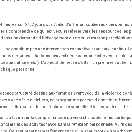
ur les types d’attachement, les milieux de garde ou l’exposition à la 
 heures sur 24, 7 jours sur 7, afin d’offrir un soutien aux personnes
aider à comprendre ce qui est vécu et référer vers les ressources les 
ans une demande d’hébergement ou de suivi externe par téléphone
 il ne constitue pas une intervention exhaustive ni un suivi continu. 
 mais certaines situations peuvent nécessiter une intervention plus 
e spécialisée, etc.). L’objectif demeure d’offrir un premier soutien s
e chaque personne.
 espace structuré destiné aux femmes ayant vécu de la violence conj
ers une série d’ateliers, ce programme permet d’aborder différents 
ions, l’affirmation de soi, l’estime personnelle et les indicateurs de r
ent, à favoriser la compréhension du vécu et à soutenir les participan
ncrets et des activités favorisant la réflexion personnelle. Au fil de
rité. Ce sentiment permet l’émergence d’un sentiment de sororité entr