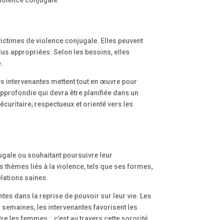
violence conjugale.
 victimes de violence conjugale. Elles peuvent
plus appropriées. Selon les besoins, elles
.
Les intervenantes mettent tout en œuvre pour
approfondie qui devra être planifiée dans un
écuritaire, respectueux et orienté vers les
ugale ou souhaitant poursuivre leur
thèmes liés à la violence, tels que ses formes,
elations saines.
tes dans la reprise de pouvoir sur leur vie. Les
s semaines, les intervenantes favorisent les
e les femmes : c’est au travers cette sororité