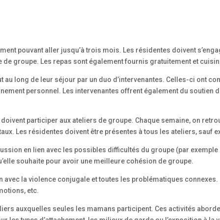
ent pouvant aller jusqu’à trois mois. Les résidentes doivent s’engag
e de groupe. Les repas sont également fournis gratuitement et cuisiné
u long de leur séjour par un duo d’intervenantes. Celles-ci ont c
heminement personnel. Les intervenantes offrent également du soutie
 doivent participer aux ateliers de groupe. Chaque semaine, on retr
taux. Les résidentes doivent être présentes à tous les ateliers, sauf 
ssion en lien avec les possibles difficultés du groupe (par exemple
u’elle souhaite pour avoir une meilleure cohésion de groupe.
ien avec la violence conjugale et toutes les problématiques connexe
motions, etc.
teliers auxquelles seules les mamans participent. Ces activités abord