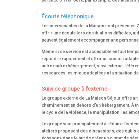
parents. On retrouve, par exemple, des ateliers s
Écoute téléphonique
Les intervenantes de la Maison sont présentes 24
offrir une écoute lors de situations difficiles, 
peuvent également accompagner une personne d
Même si ce service est accessible en tout temps,
répondre rapidement et offrir un soutien adapté,
autre cadre (hébergement, suivi externe, référenc
ressources les mieux adaptées à la situation d
Suivi de groupe à l'externe
Le groupe externe de La Maison Séjour offre un
cheminement en dehors d’un hébergement. À trav
le cycle de la violence, la manipulation, les émot
Le groupe vise principalement à réduire l’isolem
ateliers proposent des discussions, des outils co
échanges dans le but de créer un climat de sécu