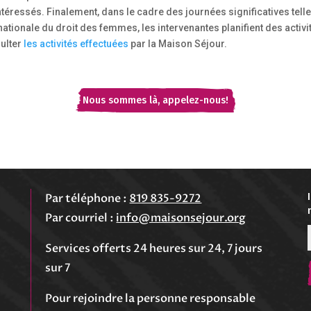
ntéressés. Finalement, dans le cadre des journées significatives telle
ationale du droit des femmes, les intervenantes planifient des activi
sulter
les activités effectuées
par la Maison Séjour.
 appelez-nous!
Nous sommes là, appelez-nous!
Par téléphone :
819 835-9272
Par courriel :
info@maisonsejour.org
Services offerts 24 heures sur 24, 7 jours
sur 7
Envoyer
Pour rejoindre la personne responsable