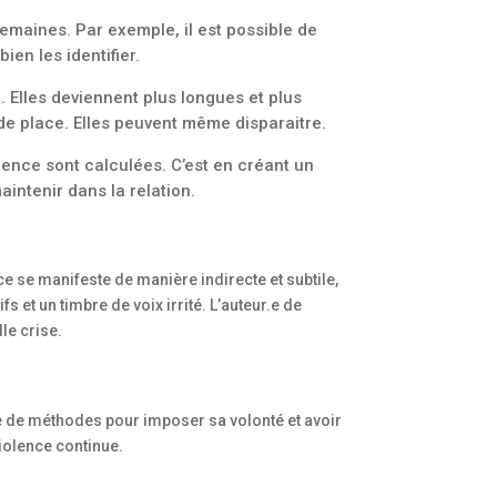
maines. Par exemple, il est possible de
ien les identifier.
. Elles deviennent plus longues et plus
 de place. Elles peuvent même disparaitre.
lence sont calculées. C’est en créant un
aintenir dans la relation.
ce se manifeste de manière indirecte et subtile,
 et un timbre de voix irrité. L’auteur.e de
lle crise.
te de méthodes pour imposer sa volonté et avoir
violence continue.