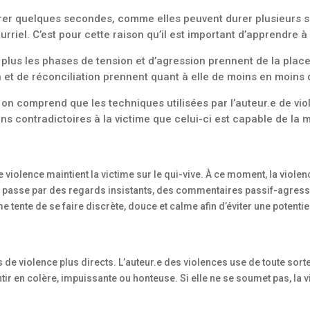
rer quelques secondes, comme elles peuvent durer plusieurs se
iel. C’est pour cette raison qu’il est important d’apprendre à b
, plus les phases de tension et d’agression prennent de la place
on et de réconciliation prennent quant à elle de moins en moins
 on comprend que les techniques utilisées par l’auteur.e de vio
s contradictoires à la victime que celui-ci est capable de la m
 violence maintient la victime sur le qui-vive. À ce moment, la violen
le passe par des regards insistants, des commentaires passif-agressifs
ime tente de se faire discrète, douce et calme afin d’éviter une potentie
s de violence plus directs. L’auteur.e des violences use de toute sor
ntir en colère, impuissante ou honteuse. Si elle ne se soumet pas, la 