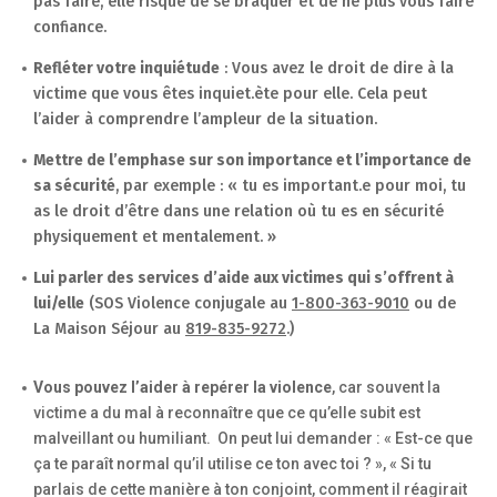
pas faire, elle risque de se braquer et de ne plus vous faire
confiance.
Refléter votre inquiétude
: Vous avez le droit de dire à la
victime que vous êtes inquiet.ète pour elle. Cela peut
l’aider à comprendre l’ampleur de la situation.
Mettre de l’emphase sur son importance et l’importance de
sa sécurité
, par exemple : « tu es important.e pour moi, tu
as le droit d’être dans une relation où tu es en sécurité
physiquement et mentalement. »
Lui parler des services d’aide aux victimes qui s’offrent à
lui/elle
(SOS Violence conjugale au
1-800-363-9010
ou de
La Maison Séjour au
819-835-9272
.)
Vous pouvez l’aider à repérer la violence
, car souvent la
victime a du mal à reconnaître que ce qu’elle subit est
malveillant ou humiliant. On peut lui demander : « Est-ce que
ça te paraît normal qu’il utilise ce ton avec toi ? », « Si tu
parlais de cette manière à ton conjoint, comment il réagirait